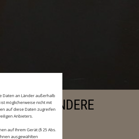
se Daten an Länder außerhalb
N INSBESONDERE
ist möglicherweise nicht mit
den auf diese Daten zugreifen
eiligen Anbieters.
en auf Ihrem Gerät (§ 25 Abs.
 Ihnen ausgewählten