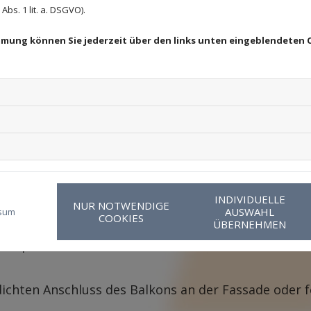
gseinflüsse können Ihr Mauerwerk 
bs. 1 lit. a. DSGVO).
immung können Sie jederzeit über den links unten eingeblendeten 
ig ist,
enbeläge sich lösen,
sse hat, oder
 (beschädigte Fassade / abblätternde Farbe / Rände
 der Ursache hinzuziehen.
INDIVIDUELLE
NUR NOTWENDIGE
AUSWAHL
sum
COOKIES
verursacht durch:
ÜBERNEHMEN
talsperre,
ichten Anschluss des Balkons an der Fassade oder 