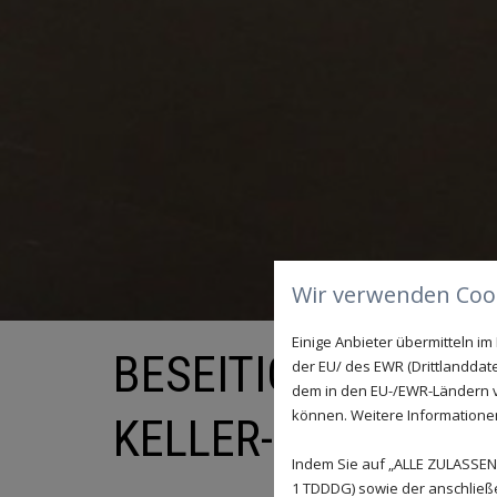
Wir verwenden Cook
Einige Anbieter übermitteln 
BESEITIGUNG VON
der EU/ des EWR (Drittlanddate
dem in den EU-/EWR-Ländern ve
können. Weitere Informationen 
KELLER- UND BAL
Indem Sie auf „ALLE ZULASSEN"
1 TDDDG) sowie der anschließ