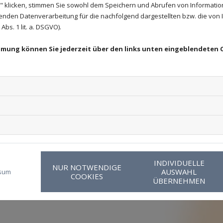
 klicken, stimmen Sie sowohl dem Speichern und Abrufen von Information
enden Datenverarbeitung für die nachfolgend dargestellten bzw. die von
bs. 1 lit. a. DSGVO).
immung können Sie jederzeit über den links unten eingeblendeten 
h für den Inhalt
INDIVIDUELLE
NUR NOTWENDIGE
AUSWAHL
sum
COOKIES
ÜBERNEHMEN