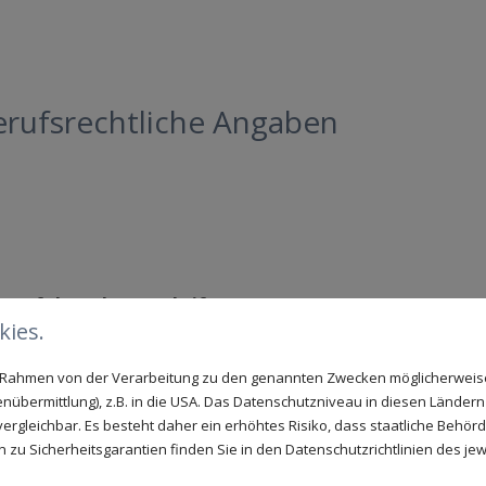
rufsrechtliche Angaben
ere folgende Vorschriften:
ies.
im Rahmen von der Verarbeitung zu den genannten Zwecken möglicherwei
n des jeweiligen Handwerks
nübermittlung), z.B. in die USA. Das Datenschutzniveau in diesen Ländern 
(DIN/EN) des jeweiligen Handwerks
rgleichbar. Es besteht daher ein erhöhtes Risiko, dass staatliche Behör
zu Sicherheitsgarantien finden Sie in den Datenschutzrichtlinien des jew
kskammern einsehbar.