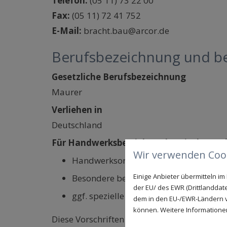
Telefon:
(05 11) 73 22 00
Fax:
(05 11) 72 41 752
E-Mail:
bracht.bau@arcor.de
Berufsbezeichnung und be
Gesetzliche Berufsbezeichnung
Maurer
Verliehen in
Deutschland
Für Handwerksbetriebe gelten insbesond
Wir verwenden Cook
Handwerksordnung (HwO)
Einige Anbieter übermitteln 
Besondere berufsrechtliche Regelunge
der EU/ des EWR (Drittlanddate
ggf. spezielle technische Regelwerke 
dem in den EU-/EWR-Ländern ve
können. Weitere Informationen 
Diese Vorschriften sind über die Handwer