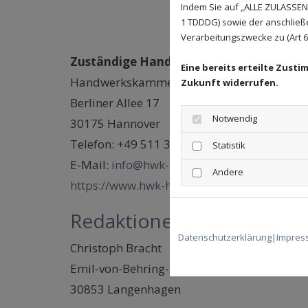
Indem Sie auf „ALLE ZULASSEN"
1 TDDDG) sowie der anschließ
Verarbeitungszwecke zu (Art 6 A
Zuständige Handwerkskammer:
Eine bereits erteilte Zust
Handwerkskammer Hannover
Zukunft widerrufen.
Berliner Allee 17
Notwendig
30175 Hannover
Telefon: +49 511 34859-0
Statistik
E-Mail:
info@hwk-hannover.de
Andere
https://www.hwk-hannover.de/
Redaktionell verantwortlic
Datenschutzerklärung
|
Impres
Christoph Bracht
Emil-von-Behring-Straße 26
30853 Langenhagen